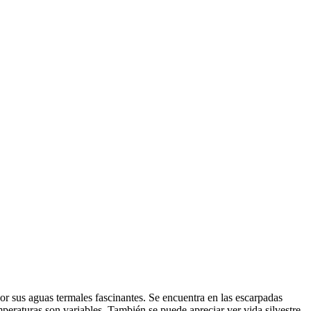
or sus aguas termales fascinantes. Se encuentra en las escarpadas
raturas son variables. También se puede apreciar ver vida silvestre