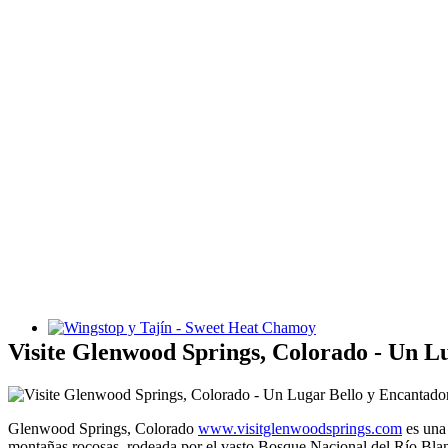
Wingstop y Tajín - Sweet Heat Chamoy
Visite Glenwood Springs, Colorado - Un L
Glenwood Springs, Colorado
www.visitglenwoodsprings.com
es una
montañas rocosas, rodeada por el vasto Bosque Nacional del Río Blan