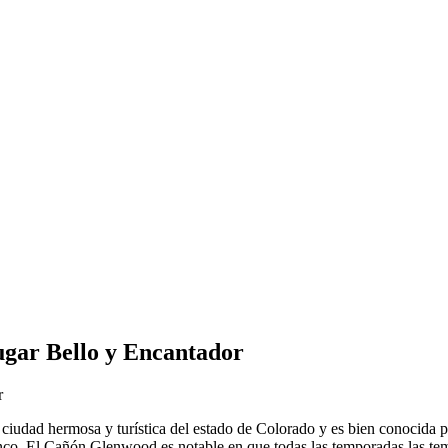
ugar Bello y Encantador
 ciudad hermosa y turística del estado de Colorado y es bien conocida p
co. El Cañón Glenwood es notable en que todas las temporadas las tempe