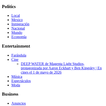
Politics
Local
Mexico
Inmigración
Nacional
Mundo
Economía
Entertainment
Farándula
Cine
DEEP WATER de Magenta Light Studios,
protagonizada por Aaron Eckhart y Ben Kingsley | En
cines el 1 de mayo de 2026
Música
Espectáculos
Moda
Business
Anuncios