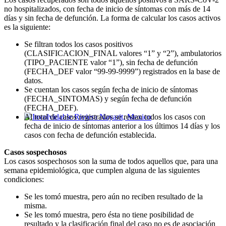
no hospitalizados, con fecha de inicio de síntomas con más de 14
días y sin fecha de defunción. La forma de calcular los casos activos
es la siguiente:
Se filtran todos los casos positivos
(CLASIFICACION_FINAL valores “1” y “2”), ambulatorios
(TIPO_PACIENTE valor “1”), sin fecha de defunción
(FECHA_DEF valor “99-99-9999”) registrados en la base de
datos.
Se cuentan los casos según fecha de inicio de síntomas
(FECHA_SINTOMAS) y según fecha de defunción
(FECHA_DEF).
Al total de casos registrados se restan todos los casos con
fecha de inicio de síntomas anterior a los últimos 14 días y los
Involvidable Riviera Nayarit, Mexico
casos con fecha de defunción establecida.
Casos sospechosos
Los casos sospechosos son la suma de todos aquellos que, para una
semana epidemiológica, que cumplen alguna de las siguientes
condiciones:
Se les tomó muestra, pero aún no reciben resultado de la
misma.
Se les tomó muestra, pero ésta no tiene posibilidad de
resultado y la clasificación final del caso no es de asociación