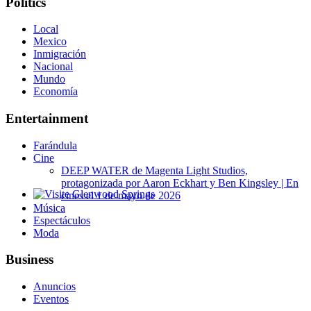
Politics
Local
Mexico
Inmigración
Nacional
Mundo
Economía
Entertainment
Farándula
Cine
DEEP WATER de Magenta Light Studios,
protagonizada por Aaron Eckhart y Ben Kingsley | En
cines el 1 de mayo de 2026
Glenwood Springs - Bello y Encantador
Música
Espectáculos
Moda
Business
Anuncios
Eventos