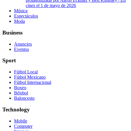
protagonizada por Aaron Eckhart y Ben Kingsley | En
cines el 1 de mayo de 2026
Música
Espectáculos
Moda
Business
Anuncios
Eventos
Sport
Fútbol Local
Fútbol Mexicano
Fútbol Internacional
Boxeo
Béisbol
Baloncesto
Technology
Mobile
Computer