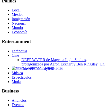
Politics
Local
Mexico
Inmigración
Nacional
Mundo
Economía
Entertainment
Farándula
Cine
DEEP WATER de Magenta Light Studios,
protagonizada por Aaron Eckhart y Ben Kingsley | En
cines el 1 de mayo de 2026
Glenwood Springs - Bello y Encantador
Música
Espectáculos
Moda
Business
Anuncios
Eventos