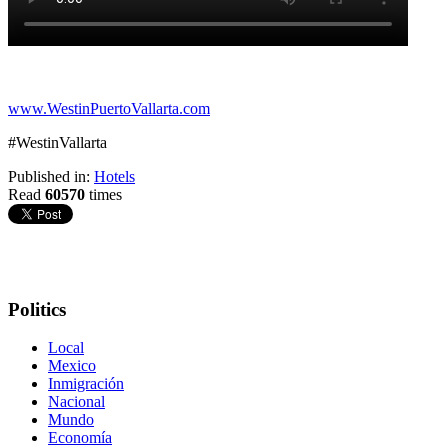
www.WestinPuertoVallarta.com
#WestinVallarta
Published in:
Hotels
Read
60570
times
Politics
Local
Mexico
Inmigración
Nacional
Mundo
Economía