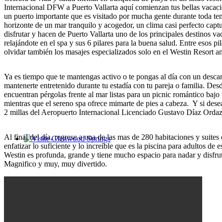
Internacional DFW a Puerto Vallarta aquí comienzan tus bellas vacacio
un puerto importante que es visitado por mucha gente durante toda tem
horizonte de un mar tranquilo y acogedor, un clima casi perfecto captu
disfrutar y hacen de Puerto Vallarta uno de los principales destinos v
relajándote en el spa y sus 6 pilares para la buena salud. Entre esos pi
olvidar también los masajes especializados solo en el Westin Resort
Ya es tiempo que te mantengas activo o te pongas al día con un descan
mantenerte entretenido durante tu estadía con tu pareja o familia. Desd
encuentran pérgolas frente al mar listas para un picnic romántico bajo u
mientras que el sereno spa ofrece mimarte de pies a cabeza. Y si desea 
2 millas del Aeropuerto Internacional Licenciado Gustavo Díaz Ordaz
Al final del día, regrese a una de las mas de 280 habitaciones y su
enfatizar lo suficiente y lo increíble que es la piscina para adultos 
Glenwood Springs - Bello y Encantador
Westin es profunda, grande y tiene mucho espacio para nadar y disfrut
Magnifico y muy, muy divertido.