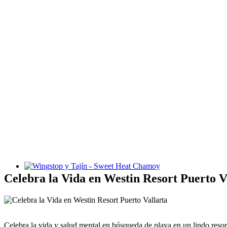
Wingstop y Tajín - Sweet Heat Chamoy
Celebra la Vida en Westin Resort Puerto V
Celebra la vida y salud mental en búsqueda de playa en un lindo reso