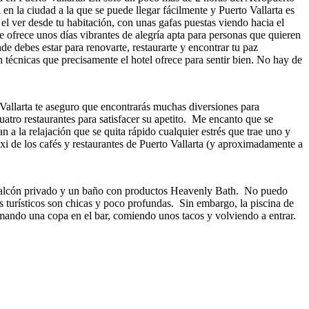
n la ciudad a la que se puede llegar fácilmente y Puerto Vallarta es
l ver desde tu habitación, con unas gafas puestas viendo hacia el
e ofrece unos días vibrantes de alegría apta para personas que quieren
de debes estar para renovarte, restaurarte y encontrar tu paz
on técnicas que precisamente el hotel ofrece para sentir bien. No hay de
 Vallarta te aseguro que encontrarás muchas diversiones para
cuatro restaurantes para satisfacer su apetito. Me encanto que se
an a la relajación que se quita rápido cualquier estrés que trae uno y
taxi de los cafés y restaurantes de Puerto Vallarta (y aproximadamente a
n balcón privado y un baño con productos Heavenly Bath. No puedo
os turísticos son chicas y poco profundas. Sin embargo, la piscina de
omando una copa en el bar, comiendo unos tacos y volviendo a entrar.