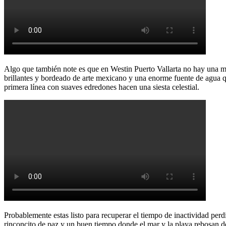
Algo que también note es que en Westin Puerto Vallarta no hay una mal
brillantes y bordeado de arte mexicano y una enorme fuente de agua qu
primera línea con suaves edredones hacen una siesta celestial.
Involvidable Riviera Nayarit, Mexico
Probablemente estas listo para recuperar el tiempo de inactividad per
rinconcito de paz y un buen tiempo donde el mar y la playa rebosan de 