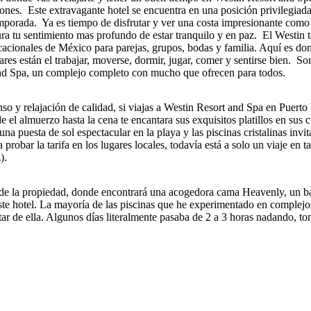
nes. Este extravagante hotel se encuentra en una posición privilegiada e
porada. Ya es tiempo de disfrutar y ver una costa impresionante como e
ra tu sentimiento mas profundo de estar tranquilo y en paz. El Westin t
acacionales de México para parejas, grupos, bodas y familia. Aquí es don
lares están el trabajar, moverse, dormir, jugar, comer y sentirse bien. S
 and Spa, un complejo completo con mucho que ofrecen para todos.
so y relajación de calidad, si viajas a Westin Resort and Spa en Puerto
e el almuerzo hasta la cena te encantara sus exquisitos platillos en sus 
na puesta de sol espectacular en la playa y las piscinas cristalinas invit
probar la tarifa en los lugares locales, todavía está a solo un viaje en 
).
ites de la propiedad, donde encontrará una acogedora cama Heavenly, u
de este hotel. La mayoría de las piscinas que he experimentado en complej
ar de ella. Algunos días literalmente pasaba de 2 a 3 horas nadando, t