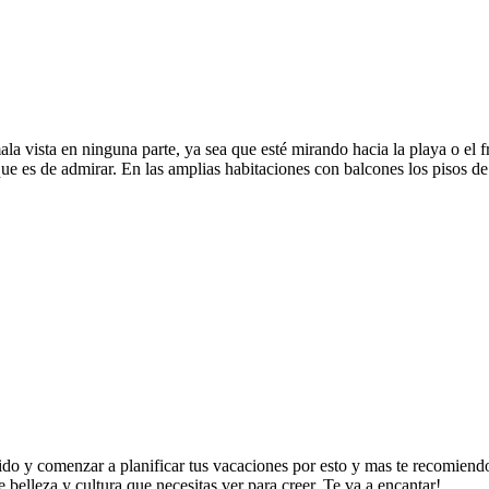
a vista en ninguna parte, ya sea que esté mirando hacia la playa o el fr
e es de admirar. En las amplias habitaciones con balcones los pisos de
dido y comenzar a planificar tus vacaciones por esto y mas te recomien
belleza y cultura que necesitas ver para creer. Te va a encantar!