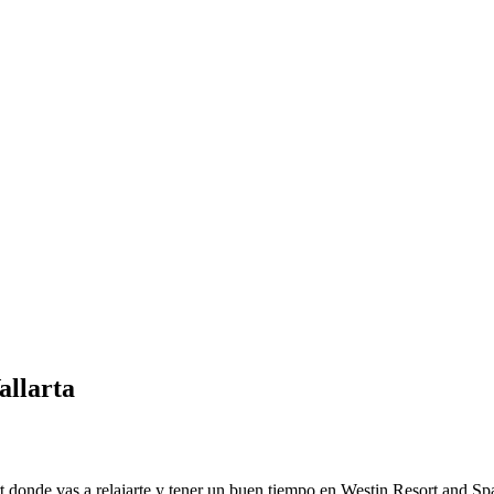
allarta
rt donde vas a relajarte y tener un buen tiempo en Westin Resort and Sp