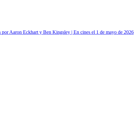
or Aaron Eckhart y Ben Kingsley | En cines el 1 de mayo de 2026