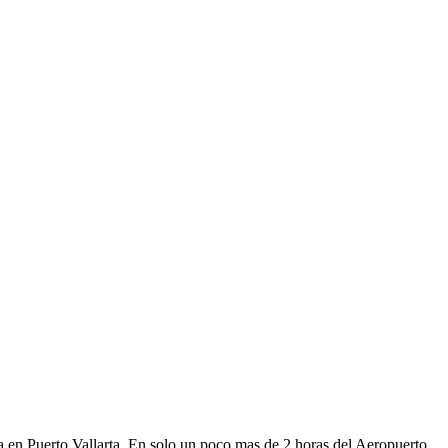
a en Puerto Vallarta. En solo un poco mas de 2 horas del Aeropuerto