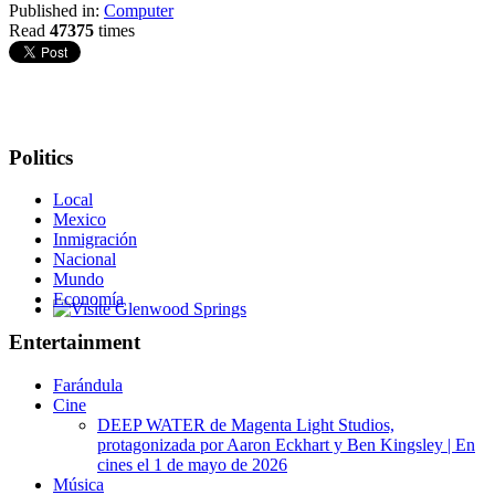
Published in:
Computer
Read
47375
times
Politics
Local
Mexico
Inmigración
Nacional
Mundo
Economía
Glenwood Springs - Bello y Encantador
Entertainment
Farándula
Cine
DEEP WATER de Magenta Light Studios,
protagonizada por Aaron Eckhart y Ben Kingsley | En
cines el 1 de mayo de 2026
Música