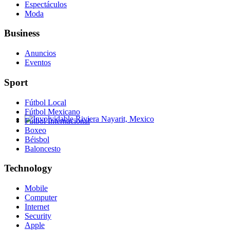
Espectáculos
Moda
Business
Anuncios
Eventos
Sport
Fútbol Local
Fútbol Mexicano
Fútbol Internacional
Involvidable Riviera Nayarit, Mexico
Boxeo
Béisbol
Baloncesto
Technology
Mobile
Computer
Internet
Security
Apple