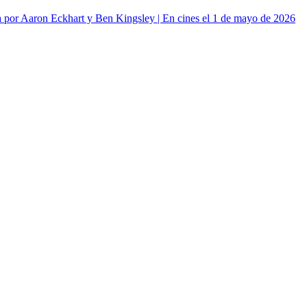
or Aaron Eckhart y Ben Kingsley | En cines el 1 de mayo de 2026