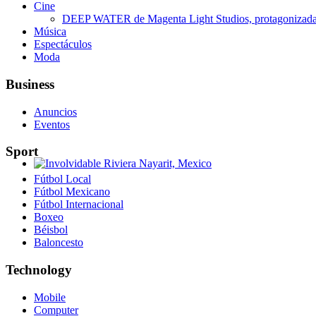
Cine
DEEP WATER de Magenta Light Studios, protagonizada p
Música
Espectáculos
Moda
Business
Anuncios
Eventos
Sport
Involvidable Riviera Nayarit, Mexico
Fútbol Local
Fútbol Mexicano
Fútbol Internacional
Boxeo
Béisbol
Baloncesto
Technology
Mobile
Computer