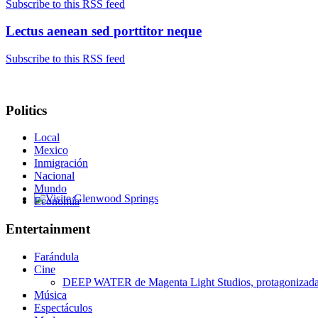
Subscribe to this RSS feed
Lectus aenean sed porttitor neque
Subscribe to this RSS feed
Politics
Local
Mexico
Inmigración
Nacional
Mundo
Economía
Glenwood Springs - Bello y Encantador
Entertainment
Farándula
Cine
DEEP WATER de Magenta Light Studios, protagonizada p
Música
Espectáculos