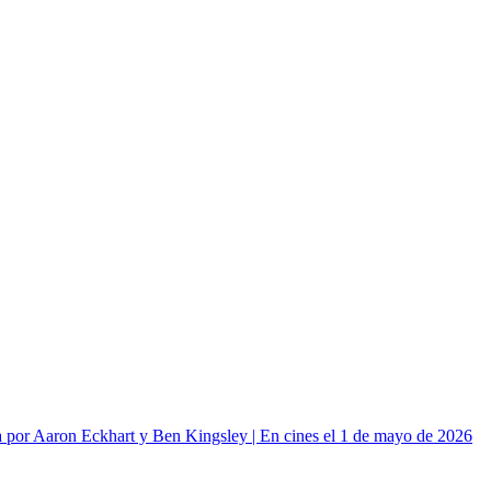
or Aaron Eckhart y Ben Kingsley | En cines el 1 de mayo de 2026