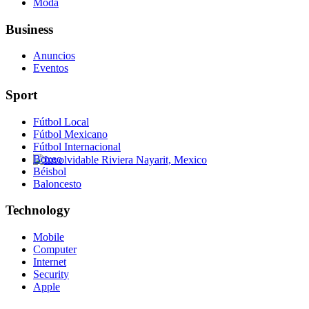
Moda
Business
Anuncios
Eventos
Sport
Fútbol Local
Fútbol Mexicano
Fútbol Internacional
Boxeo
Béisbol
Involvidable Riviera Nayarit, Mexico
Baloncesto
Technology
Mobile
Computer
Internet
Security
Apple