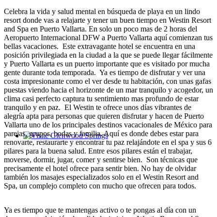
Celebra la vida y salud mental en búsqueda de playa en un lindo
resort donde vas a relajarte y tener un buen tiempo en Westin Resort
and Spa en Puerto Vallarta. En solo un poco mas de 2 horas del
Aeropuerto Internacional DFW a Puerto Vallarta aquí comienzan tus
bellas vacaciones. Este extravagante hotel se encuentra en una
posición privilegiada en la ciudad a la que se puede llegar fácilmente
y Puerto Vallarta es un puerto importante que es visitado por mucha
gente durante toda temporada. Ya es tiempo de disfrutar y ver una
costa impresionante como el ver desde tu habitación, con unas gafas
puestas viendo hacia el horizonte de un mar tranquilo y acogedor, un
clima casi perfecto captura tu sentimiento mas profundo de estar
tranquilo y en paz. El Westin te ofrece unos días vibrantes de
alegría apta para personas que quieren disfrutar y hacen de Puerto
Vallarta uno de los principales destinos vacacionales de México para
parejas, grupos, bodas y familia. Aquí es donde debes estar para
renovarte, restaurarte y encontrar tu paz relajándote en el spa y sus 6
Glenwood Springs - Bello y Encantador
pilares para la buena salud. Entre esos pilares están el trabajar,
moverse, dormir, jugar, comer y sentirse bien. Son técnicas que
precisamente el hotel ofrece para sentir bien. No hay de olvidar
también los masajes especializados solo en el Westin Resort and
Spa, un complejo completo con mucho que ofrecen para todos.
Ya es tiempo que te mantengas activo o te pongas al día con un