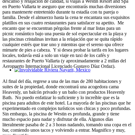
descanso y relajación de calidad, si viajas a Westin Resort and Spa
en Puerto Vallarta te aseguro que encontrarás muchas diversiones
para mantenerte entretenido durante tu estadía con tu pareja o
familia. Desde el almuerzo hasta la cena te encantara sus exquisitos
platillos en sus cuatro restaurantes para satisfacer su apetito. Me
encanto que se encuentran pérgolas frente al mar listas para un
picnic romántico bajo una puesta de sol espectacular en la playa y
las piscinas cristalinas invitan a la relajación que se quita rápido
cualquier estrés que trae uno y mientras que el sereno spa ofrece
mimarte de pies a cabeza. Y si desea probar la tarifa en los lugares
locales, todavía está a solo un viaje en taxi de los cafés y
restaurantes de Puerto Vallarta (y aproximadamente a 2 millas del
Aeropuerto Internacional Licenciado Gustavo Díaz Ordaz).
Involvidable Riviera Nayarit, Mexico
Al final del día, regrese a una de las mas de 280 habitaciones y
suites de la propiedad, donde encontrará una acogedora cama
Heavenly, un balcón privado y un baño con productos Heavenly
Bath. No puedo enfatizar lo suficiente y lo increíble que es la
piscina para adultos de este hotel. La mayoría de las piscinas que he
experimentado en complejos turísticos son chicas y poco profundas.
Sin embargo, la piscina de Westin es profunda, grande y tiene
mucho espacio para nadar y disfrutar de ella. Algunos días
literalmente pasaba de 2 a 3 horas nadando, tomando una copa en el
bar, comiendo unos tacos y volviendo a entrar. Magnifico y muy,