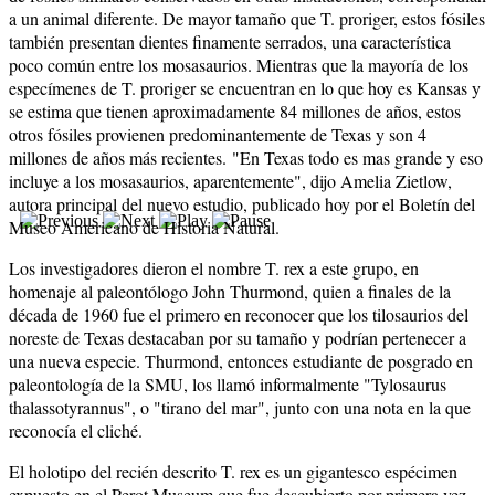
a un animal diferente. De mayor tamaño que T. proriger, estos fósiles
también presentan dientes finamente serrados, una característica
poco común entre los mosasaurios. Mientras que la mayoría de los
especímenes de T. proriger se encuentran en lo que hoy es Kansas y
se estima que tienen aproximadamente 84 millones de años, estos
otros fósiles provienen predominantemente de Texas y son 4
millones de años más recientes. "En Texas todo es mas grande y eso
incluye a los mosasaurios, aparentemente", dijo Amelia Zietlow,
autora principal del nuevo estudio, publicado hoy por el Boletín del
Museo Americano de Historia Natural.
Los investigadores dieron el nombre T. rex a este grupo, en
homenaje al paleontólogo John Thurmond, quien a finales de la
década de 1960 fue el primero en reconocer que los tilosaurios del
noreste de Texas destacaban por su tamaño y podrían pertenecer a
una nueva especie. Thurmond, entonces estudiante de posgrado en
paleontología de la SMU, los llamó informalmente "Tylosaurus
thalassotyrannus", o "tirano del mar", junto con una nota en la que
reconocía el cliché.
El holotipo del recién descrito T. rex es un gigantesco espécimen
expuesto en el Perot Museum que fue descubierto por primera vez