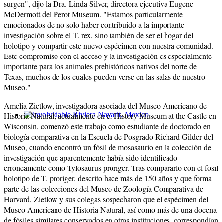
surgen", dijo la Dra. Linda Silver, directora ejecutiva Eugene
McDermott del Perot Museum. "Estamos particularmente
emocionados de no solo haber contribuido a la importante
investigación sobre el T. rex, sino también de ser el hogar del
holotipo y compartir este nuevo espécimen con nuestra comunidad.
Este compromiso con el acceso y la investigación es especialmente
importante para los animales prehistóricos nativos del norte de
Texas, muchos de los cuales pueden verse en las salas de nuestro
Museo."
Amelia Zietlow, investigadora asociada del Museo Americano de
Historia Natural, actualmente en el History Museum at the Castle en
Involvidable Riviera Nayarit, Mexico
Wisconsin, comenzó este trabajo como estudiante de doctorado en
biología comparativa en la Escuela de Posgrado Richard Gilder del
Museo, cuando encontró un fósil de mosasaurio en la colección de
investigación que aparentemente había sido identificado
erróneamente como Tylosaurus proriger. Tras compararlo con el fósil
holotipo de T. proriger, descrito hace más de 150 años y que forma
parte de las colecciones del Museo de Zoología Comparativa de
Harvard, Zietlow y sus colegas sospecharon que el espécimen del
Museo Americano de Historia Natural, así como más de una docena
de fósiles similares conservados en otras instituciones, correspondían