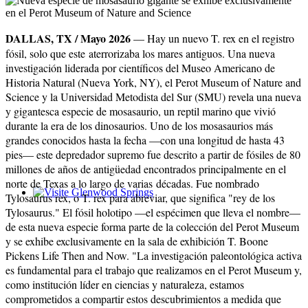
DALLAS, TX / M
ayo 2026
— Hay un nuevo T. rex en el registro
fósil, solo que este aterrorizaba los mares antiguos. Una nueva
investigación liderada por científicos del Museo Americano de
Historia Natural (Nueva York, NY), el Perot Museum of Nature and
Science y la Universidad Metodista del Sur (SMU) revela una nueva
y gigantesca especie de mosasaurio, un reptil marino que vivió
durante la era de los dinosaurios. Uno de los mosasaurios más
grandes conocidos hasta la fecha —con una longitud de hasta 43
pies— este depredador supremo fue descrito a partir de fósiles de 80
millones de años de antigüedad encontrados principalmente en el
norte de Texas a lo largo de varias décadas. Fue nombrado
Tylosaurus rex, o T. rex para abreviar, que significa "rey de los
Glenwood Springs - Bello y Encantador
Tylosaurus." El fósil holotipo —el espécimen que lleva el nombre—
de esta nueva especie forma parte de la colección del Perot Museum
y se exhibe exclusivamente en la sala de exhibición T. Boone
Pickens Life Then and Now. "La investigación paleontológica activa
es fundamental para el trabajo que realizamos en el Perot Museum y,
como institución líder en ciencias y naturaleza, estamos
comprometidos a compartir estos descubrimientos a medida que