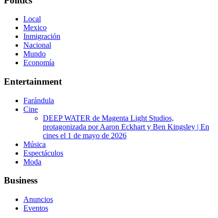
Politics
Local
Mexico
Inmigración
Nacional
Mundo
Economía
Entertainment
Farándula
Cine
DEEP WATER de Magenta Light Studios,
protagonizada por Aaron Eckhart y Ben Kingsley | En
cines el 1 de mayo de 2026
Música
Espectáculos
Moda
Business
Anuncios
Eventos