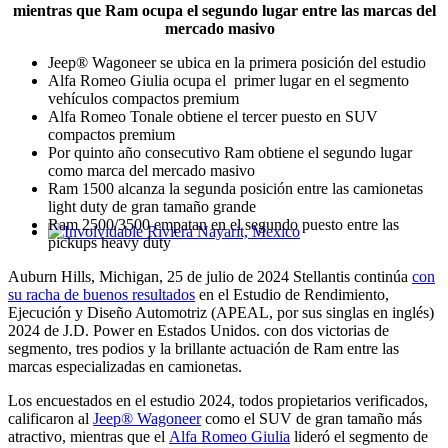
mientras que Ram ocupa el segundo lugar entre las marcas del
mercado masivo
Jeep® Wagoneer se ubica en la primera posición del estudio
Alfa Romeo Giulia ocupa el primer lugar en el segmento
vehículos compactos premium
Alfa Romeo Tonale obtiene el tercer puesto en SUV
compactos premium
Por quinto año consecutivo Ram obtiene el segundo lugar
como marca del mercado masivo
Ram 1500 alcanza la segunda posición entre las camionetas
light duty de gran tamaño grande
Ram 2500/3500 empatan en el segundo puesto entre las
pickups heavy duty
Involvidable Riviera Nayarit, Mexico
Auburn Hills, Michigan, 25 de julio de 2024 Stellantis continúa
con
su racha de buenos resultados
en el Estudio de Rendimiento,
Ejecución y Diseño Automotriz (APEAL, por sus singlas en inglés)
2024 de J.D. Power en Estados Unidos. con dos victorias de
segmento, tres podios y la brillante actuación de Ram entre las
marcas especializadas en camionetas.
Los encuestados en el estudio 2024, todos propietarios verificados,
calificaron al
Jeep® Wagoneer
como el SUV de gran tamaño más
atractivo, mientras que el
Alfa Romeo Giulia
lideró el segmento de