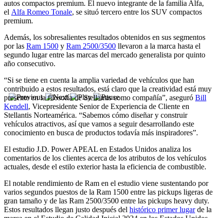
autos compactos premium. El nuevo integrante de la familia Alfa,
el
Alfa Romeo Tonale
, se situó tercero entre los SUV compactos
premium.
Además, los sobresalientes resultados obtenidos en sus segmentos
por las
Ram 1500
y
Ram 2500/3500
llevaron a la marca hasta el
segundo lugar entre las marcas del mercado generalista por quinto
año consecutivo.
“Si se tiene en cuenta la amplia variedad de vehículos que han
contribuido a estos resultados, está claro que la creatividad está muy
presente en la filosofía de Stellantis como compañía”, aseguró
Bill
Kendell
, Vicepresidente Senior de Experiencia de Cliente en
Stellantis Norteamérica. “Sabemos cómo diseñar y construir
vehículos atractivos, así que vamos a seguir desarrollando este
conocimiento en busca de productos todavía más inspiradores”.
El estudio J.D. Power APEAL en Estados Unidos analiza los
comentarios de los clientes acerca de los atributos de los vehículos
actuales, desde el estilo exterior hasta la eficiencia de combustible.
El notable rendimiento de Ram en el estudio viene sustentando por
varios segundos puestos de la Ram 1500 entre las pickups ligeras de
gran tamaño y de las Ram 2500/3500 entre las pickups heavy duty.
Estos resultados llegan justo después del
histórico primer lugar
de la