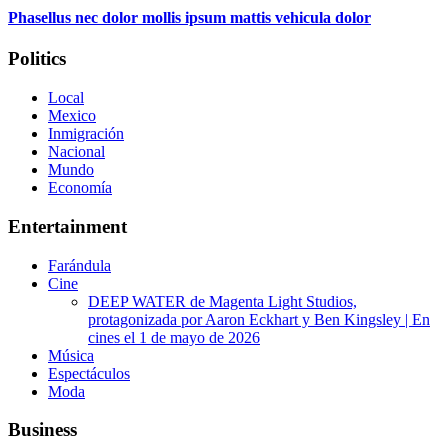
Phasellus nec dolor mollis ipsum mattis vehicula dolor
Politics
Local
Mexico
Inmigración
Nacional
Mundo
Economía
Entertainment
Farándula
Cine
DEEP WATER de Magenta Light Studios,
protagonizada por Aaron Eckhart y Ben Kingsley | En
cines el 1 de mayo de 2026
Música
Espectáculos
Moda
Business