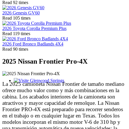
Read 92 times
2026 Genesis GV60
Read 105 times
2026 Toyota Corolla Premium Plus
Read 119 times
2026 Ford Bronco Badlands 4X4
Read 90 times
2025 Nissan Frontier Pro-4X
La 2025 camioneta Nissan Frontier de tamaño mediano
Glenwood Springs - Bello y Encantador
ofrece mucho valor como y más combinaciones en la
cabina. Los acabados interiores de la camioneta son
atractivos y mayor capacidad de remolque. La Nissan
Frontier PRO-4X está preparado para recorrer senderos
en el trabajo o en cualquier lugar en Texas. Todos los
modelos incorporan el mismo motor V-6 de 310 hp y
una transmisión automática de nueve velocidades; la