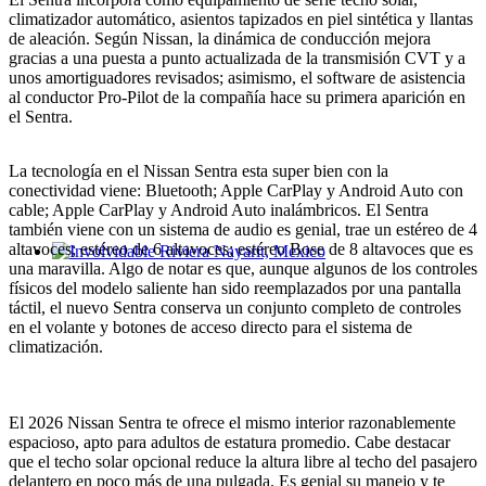
climatizador automático, asientos tapizados en piel sintética y llantas
de aleación. Según Nissan, la dinámica de conducción mejora
gracias a una puesta a punto actualizada de la transmisión CVT y a
unos amortiguadores revisados; asimismo, el software de asistencia
al conductor Pro-Pilot de la compañía hace su primera aparición en
el Sentra.
La tecnología en el Nissan Sentra esta super bien con la
conectividad viene: Bluetooth; Apple CarPlay y Android Auto con
cable; Apple CarPlay y Android Auto inalámbricos. El Sentra
también viene con un sistema de audio es genial, trae un estéreo de 4
altavoces; estéreo de 6 altavoces; estéreo Bose de 8 altavoces que es
una maravilla. Algo de notar es que, aunque algunos de los controles
Involvidable Riviera Nayarit, Mexico
físicos del modelo saliente han sido reemplazados por una pantalla
táctil, el nuevo Sentra conserva un conjunto completo de controles
en el volante y botones de acceso directo para el sistema de
climatización.
El 2026 Nissan Sentra te ofrece el mismo interior razonablemente
espacioso, apto para adultos de estatura promedio. Cabe destacar
que el techo solar opcional reduce la altura libre al techo del pasajero
delantero en poco más de una pulgada. Es genial su manejo y te